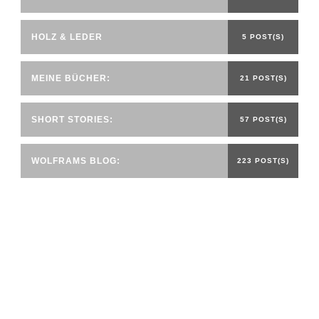
HOLZ & LEDER
5 POST(S)
MEINE BÜCHER:
21 POST(S)
SHORT STORIES:
57 POST(S)
WOLFRAMS BLOG:
223 POST(S)