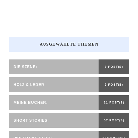
AUSGEWÄHLTE THEMEN
DIE SZENE:
9 POST(S)
HOLZ & LEDER
5 POST(S)
MEINE BÜCHER:
21 POST(S)
SHORT STORIES:
57 POST(S)