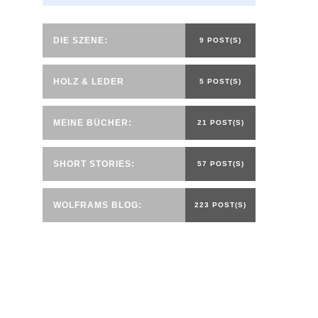
DIE SZENE:
9 POST(S)
HOLZ & LEDER
5 POST(S)
MEINE BÜCHER:
21 POST(S)
SHORT STORIES:
57 POST(S)
WOLFRAMS BLOG:
223 POST(S)