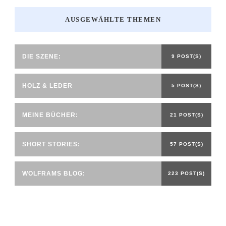
AUSGEWÄHLTE THEMEN
DIE SZENE:
9 POST(S)
HOLZ & LEDER
5 POST(S)
MEINE BÜCHER:
21 POST(S)
SHORT STORIES:
57 POST(S)
WOLFRAMS BLOG:
223 POST(S)