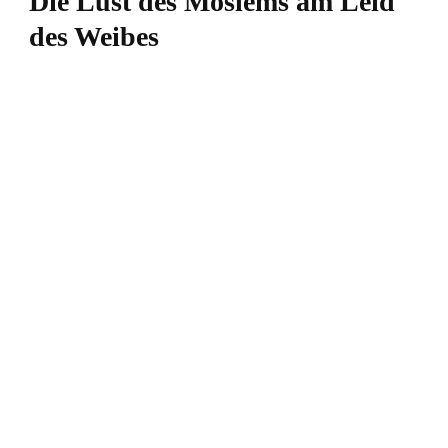
Die Lust des Moslems am Leid
des Weibes