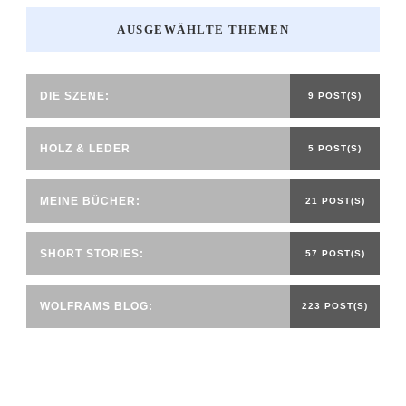
AUSGEWÄHLTE THEMEN
DIE SZENE:
9 POST(S)
HOLZ & LEDER
5 POST(S)
MEINE BÜCHER:
21 POST(S)
SHORT STORIES:
57 POST(S)
WOLFRAMS BLOG:
223 POST(S)