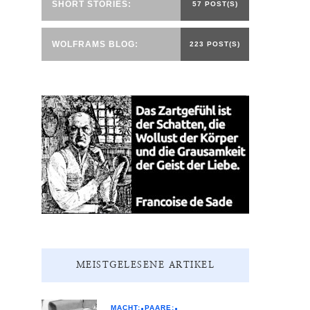
SHORT STORIES:
57 POST(S)
WOLFRAMS BLOG:
223 POST(S)
MEISTGELESENE ARTIKEL
MACHT:
PAARE: