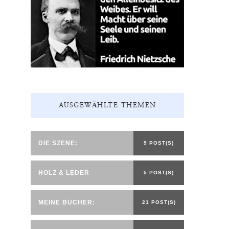
AUSGEWÄHLTE THEMEN
DIE SZENE:
9 POST(S)
HOLZ & LEDER
5 POST(S)
MEINE BÜCHER:
21 POST(S)