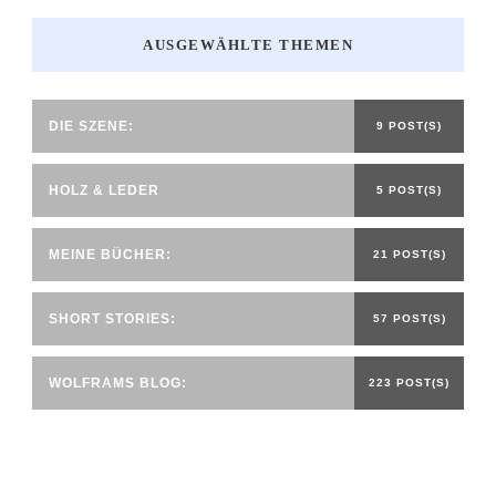
AUSGEWÄHLTE THEMEN
DIE SZENE:
9 POST(S)
HOLZ & LEDER
5 POST(S)
MEINE BÜCHER:
21 POST(S)
SHORT STORIES:
57 POST(S)
WOLFRAMS BLOG:
223 POST(S)