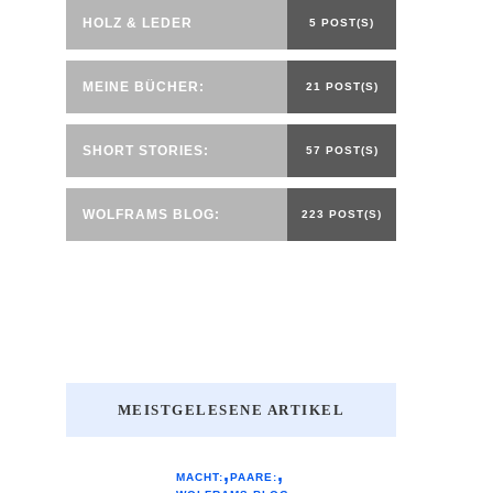
HOLZ & LEDER
5 POST(S)
MEINE BÜCHER:
21 POST(S)
SHORT STORIES:
57 POST(S)
WOLFRAMS BLOG:
223 POST(S)
MEISTGELESENE ARTIKEL
MACHT:
PAARE: