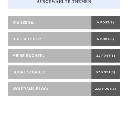
AUSGEWÄHLTE THEMEN
DIE SZENE:
9 POST(S)
HOLZ & LEDER
5 POST(S)
MEINE BÜCHER:
21 POST(S)
SHORT STORIES:
57 POST(S)
WOLFRAMS BLOG:
223 POST(S)