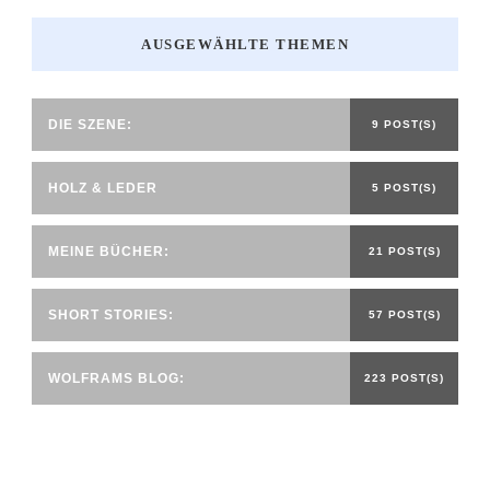
AUSGEWÄHLTE THEMEN
DIE SZENE:
9 POST(S)
HOLZ & LEDER
5 POST(S)
MEINE BÜCHER:
21 POST(S)
SHORT STORIES:
57 POST(S)
WOLFRAMS BLOG:
223 POST(S)