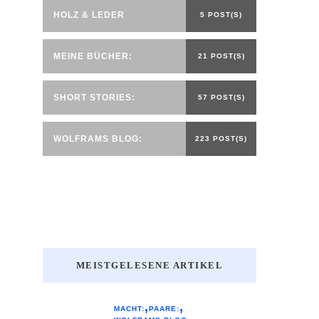
HOLZ & LEDER
5 POST(S)
MEINE BÜCHER:
21 POST(S)
SHORT STORIES:
57 POST(S)
WOLFRAMS BLOG:
223 POST(S)
MEISTGELESENE ARTIKEL
MACHT:
PAARE: