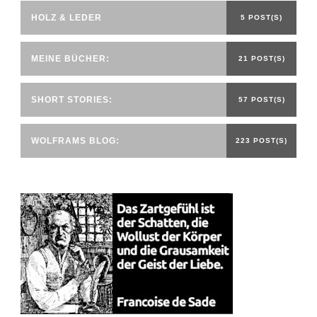
HOLZ & LEDER
5 POST(S)
MEINE BÜCHER:
21 POST(S)
SHORT STORIES:
57 POST(S)
WOLFRAMS BLOG:
223 POST(S)